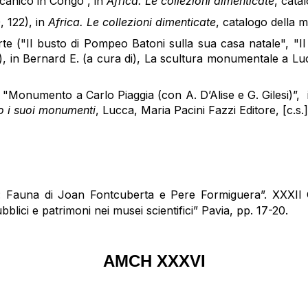
canico in Congo”, in
Africa. Le collezioni dimenticate
, cata
, 122), in
Africa. Le collezioni dimenticate
, catalogo della m
rte ("Il busto di Pompeo Batoni sulla sua casa natale", 
 in Bernard E. (a cura di), La scultura monumentale a Luc
Monumento a Carlo Piaggia (con A. D’Alise e G. Gilesi)”, i
rso i suoi monumenti
, Lucca, Maria Pacini Fazzi Editore, [c.s.]
za: Fauna di Joan Fontcuberta e Pere Formiguera”. XXX
ubblici e patrimoni nei musei scientifici” Pavia, pp. 17-20.
AMCH XXXVI