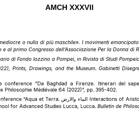
AMCH XXXVII
mediocre o nulla di più maschile». I movimenti emancipator
ino e al primo Congresso dell’Associazione Per la Donna di
ario di Fondo Iozzino a Pompei
, in
Rivista
di
Studi
Pompeia
22),
Prints, Drawings, and the Museum. Gabinetti Disegni
 conference “Da Baghdad a Firenze. Itinerari del sape
 de Philosophie Médiévale 64 (2022)”, pp. 395-402.
Interactions of Aristotelian Elements in Medieval Philosophy, from
chool for Advanced Studies Lucca, Lucca.
Bulletin de Philo