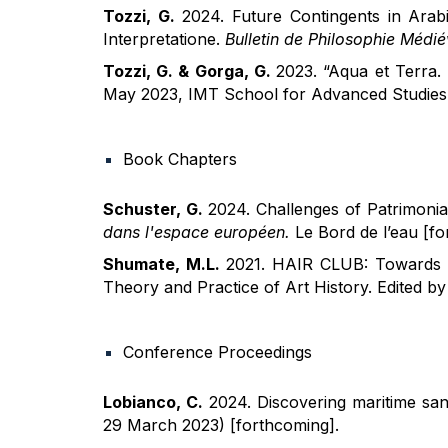
Tozzi, G.
2024. Future Contingents in Arab
Interpretatione.
Bulletin de Philosophie Médi
Tozzi, G. & Gorga, G.
2023. “Aqua et Terra. والرض الاء Interactions of Aristotelian Elements in Medieval Philosophy, from the Bible to Dante”. 26-27
May 2023, IMT School for Advanced Studies
Book Chapters
Schuster, G.
2024. Challenges of Patrimonial
dans l'espace européen.
Le Bord de l’eau [fo
Shumate, M.L.
2021. HAIR CLUB: Towards a H
Theory and Practice of Art History. Edited b
Conference Proceedings
Lobianco, C.
2024. Discovering maritime sa
29 March 2023) [forthcoming].