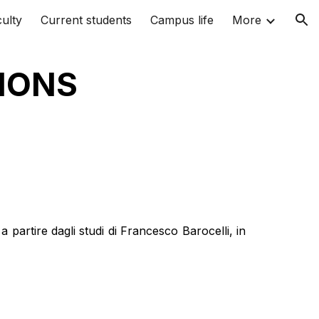
ulty
Current students
Campus life
More
ion
TIONS
a partire dagli studi di Francesco Barocelli, in