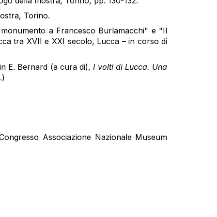
logo della mostra, Torino, pp. 130-132.
ostra, Torino.
"Il monumento a Francesco Burlamacchi" e "Il
ca tra XVII e XXI secolo, Lucca – in corso di
n E. Bernard (a cura di),
I volti di Lucca. Una
.)
II Congresso Associazione Nazionale Museum