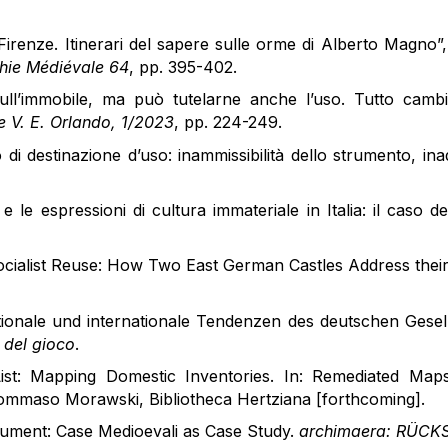
renze. Itinerari del sapere sulle orme di Alberto Magno”
phie Médiévale 64
, pp. 395-402.
sull’immobile, ma può tutelarne anche l’uso. Tutto camb
e V. E. Orlando, 1/2023
, pp. 224-249.
o di destinazione d’uso: inammissibilità dello strumento, in
le espressioni di cultura immateriale in Italia: il caso 
Socialist Reuse: How Two East German Castles Address thei
ionale und internationale Tendenzen des deutschen Gesel
à del gioco
.
t: Mapping Domestic Inventories. In: Remediated Maps
Tommaso Morawski, Bibliotheca Hertziana [forthcoming].
ment: Case Medioevali as Case Study.
archimaera: RÜCKS