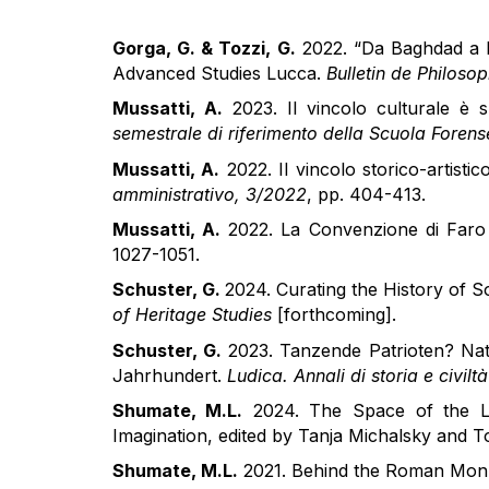
Gorga, G. & Tozzi, G.
2022. “Da Baghdad a Fi
Advanced Studies Lucca.
Bulletin de Philoso
Mussatti, A.
2023. Il vincolo culturale è 
semestrale di riferimento della Scuola Forens
Mussatti, A.
2022. Il vincolo storico-artistic
amministrativo, 3/2022
, pp. 404-413.
Mussatti, A.
2022. La Convenzione di Faro e 
1027-1051.
Schuster, G.
2024. Curating the History of 
of Heritage Studies
[forthcoming].
Schuster, G.
2023. Tanzende Patrioten? Nat
Jahrhundert.
Ludica. Annali di storia e civilt
Shumate, M.L.
2024. The Space of the Lis
Imagination, edited by Tanja Michalsky and 
Shumate, M.L.
2021. Behind the Roman Monu