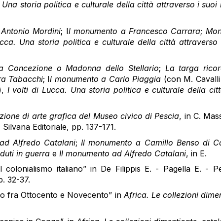
. Una storia politica e culturale della città attraverso i su
Antonio Mordini
; I
l monumento a Francesco Carrara
;
Mon
Lucca. Una storia politica e culturale della città attravers
a Concezione o Madonna dello Stellario
;
La targa ricor
ura Tabacchi
; I
l monumento a Carlo Piaggia
(con M. Cavalli 
),
I volti di Lucca. Una storia politica e culturale della ci
zione di arte grafica del Museo civico di Pescia
, in C. Mass
 Silvana Editoriale, pp. 137-171.
d Alfredo Catalani
;
Il monumento a Camillo Benso di C
duti in guerra
e
Il monumento ad Alfredo Catalani
, in E.
l colonialismo italiano” in De Filippis E. - Pagella E. - 
p. 32-37.
no fra Ottocento e Novecento” in
Africa. Le collezioni dime