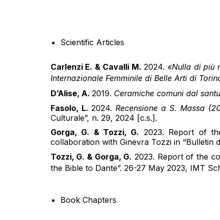
Scientific Articles
Carlenzi E. & Cavalli M.
2024
.
«Nulla di più 
Internazionale Femminile di Belle Arti di Tor
D’Alise, A.
2019.
Ceramiche comuni dal santu
Fasolo, L.
2024.
Recensione a S. Massa (20
Culturale”, n. 29, 2024 [c.s.].
Gorga, G. & Tozzi, G.
2023. Report of the
collaboration with Ginevra Tozzi in “Bulletin
Tozzi, G. & Gorga, G.
2023. Report of the conference “Aqua et Terra. الماء والارض 
the Bible to Dante”. 26-27 May 2023, IMT S
Book Chapters