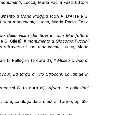
oi monumenti
, Lucca, Maria Pacini Fazzi Editore
umento a Carlo Piaggia
(con A. D’Alise e G.
o i suoi monumenti
, Lucca, Maria Pacini Fazzi
do della visita dei Sovrani alla Manifattura
e G. Gilesi);
Il monumento a Giacomo Puccini
ttà attraverso i suoi monumenti
, Lucca, Maria
i e E. Pellegrini (a cura di),
Il Museo Civico di
avour
;
La targa a Tito Strocchi
;
La lapide in
Pennacini C. (a cura di),
Africa. Le collezioni
nticate
, catalogo della mostra, Torino, pp. 38-