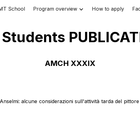
MT School
Program overview
How to apply
Fac
ip to main content
Skip to navigat
 Students PUBLICA
AMCH XXXIX
selmi: alcune considerazioni sull'attività tarda del pittore 