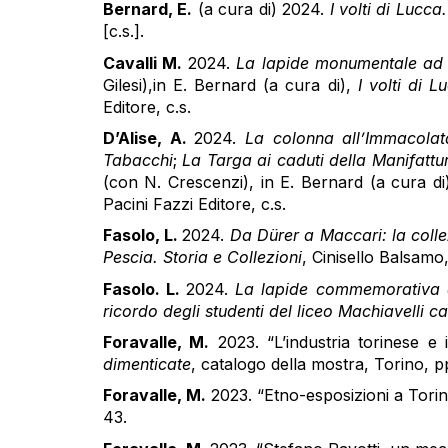
Bernard, E.
(a cura di) 2024.
I volti di Lucca
[c.s.].
Cavalli M.
2024.
La lapide monumentale ad 
Gilesi),in E. Bernard (a cura di),
I volti di 
Editore, c.s.
D’Alise, A.
2024.
La colonna all’Immacolat
Tabacchi
;
La Targa ai caduti della Manifatt
(con N. Crescenzi), in E. Bernard (a cura di
Pacini Fazzi Editore, c.s.
Fasolo, L.
2024.
Da Dürer a Maccari: la colle
Pescia. Storia e Collezioni
, Cinisello Balsamo,
Fasolo. L.
2024.
La lapide commemorativa a
ricordo degli studenti del liceo Machiavelli ca
Foravalle, M.
2023. “L’industria torinese e i
dimenticate
, catalogo della mostra, Torino, p
Foravalle, M.
2023. “Etno-esposizioni a Tori
43.