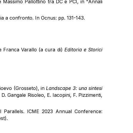
 e Massimo Pallottino tra DC e PCI, in "Annali
nia a confronto. In Ocnus: pp. 131-143.
e Franca Varallo (a cura di)
Editoria e Storici
ioevo (Grosseto), in
Landscape 3: una sintesi
, D. Gangale Risoleo, E. Iacopini, F. Pizzimenti,
l Parallels. ICME 2023 Annual Conference:
st).