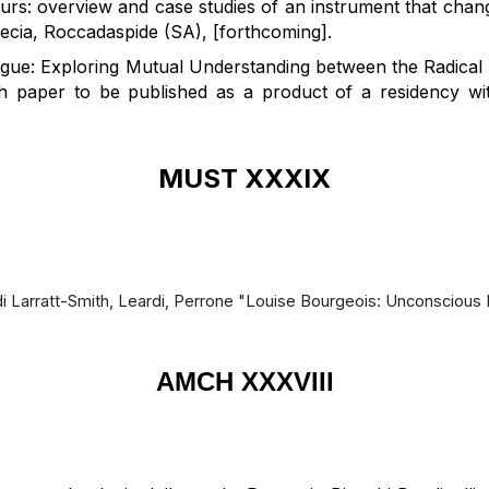
ours: overview and case studies of an instrument that cha
cia, Roccadaspide (SA), [forthcoming].
ogue: Exploring Mutual Understanding between the Radical R
h paper to be published as a product of a residency wi
MUST
XXXIX
 di Larratt-Smith, Leardi, Perrone "Louise Bourgeois: Unconscious 
AMCH XXXVIII